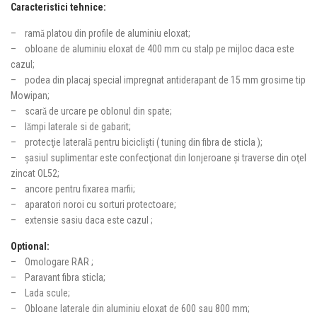
Caracteristici tehnice:
– ramǎ platou din profile de aluminiu eloxat;
– obloane de aluminiu eloxat de 400 mm cu stalp pe mijloc daca este
cazul;
– podea din placaj special impregnat antiderapant de 15 mm grosime tip
Mowipan;
– scarǎ de urcare pe oblonul din spate;
– lǎmpi laterale si de gabarit;
– protecţie lateralǎ pentru biciclişti ( tuning din fibra de sticla );
– şasiul suplimentar este confecţionat din lonjeroane şi traverse din oţel
zincat OL52;
– ancore pentru fixarea marfii;
– aparatori noroi cu sorturi protectoare;
– extensie sasiu daca este cazul ;
Optional:
– Omologare RAR ;
– Paravant fibra sticla;
– Lada scule;
– Obloane laterale din aluminiu eloxat de 600 sau 800 mm;