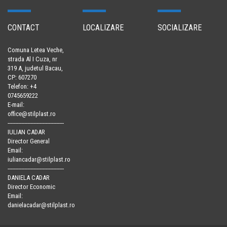
CONTACT
LOCALIZARE
SOCIALIZARE
Comuna Letea Veche,
strada Al I Cuza, nr
319 A, judetul Bacau,
CP: 607270
Telefon: +4
0745659222
E-mail:
office@stilplast.ro
-------------------------------------
IULIAN CADAR
Director General
Email:
iuliancadar@stilplast.ro
-------------------------------------
DANIELA CADAR
Director Economic
Email:
danielacadar@stilplast.ro