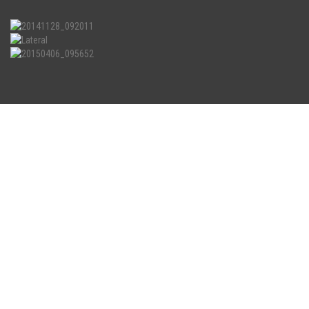
Din 1996 SC STILPLAST SRL
s-a axat pe productia
de suprastructuri auto
ajungand in foarte scurt timp
lider zonal.