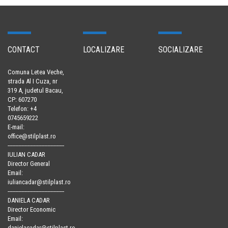
CONTACT
LOCALIZARE
SOCIALIZARE
Comuna Letea Veche,
strada Al I Cuza, nr
319 A, judetul Bacau,
CP: 607270
Telefon: +4
0745659222
E-mail:
office@stilplast.ro
-------------------------------------
IULIAN CADAR
Director General
Email:
iuliancadar@stilplast.ro
-------------------------------------
DANIELA CADAR
Director Economic
Email:
danielacadar@stilplast.ro